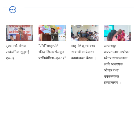
प्रथम चौमासिक
"पाँचौँ राष्ट्रपति
मातृ–शिशु स्वास्थ्य
आधारभूत
सार्वजनिक सुनुवाई
रनिङ शिल्ड खेलकुद
सम्बन्धी कार्यक्रम
अस्पतालमा अपरेशन
२०८२
प्रतियोगिता–२०८२"
कार्यान्वयन बैठक ।
थ्येटर सञ्चालनका
लागि आवश्यक
औजार तथा
उपकरणहरू
हस्तान्तरण ।