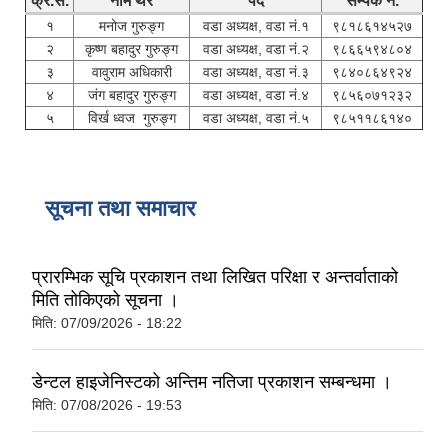
क्र.सं.
नाम थर
पद
सम्पर्क नं.
१
मनोज गुरुङ्ग
वडा अध्यक्ष, वडा नं.१
९८१८६१४५२७
२
कृष्‍ण बहादुर गुरुङ्ग
वडा अध्यक्ष, वडा नं.२
९८६६५९४८०४
३
वावुराम अधिकारी
वडा अध्यक्ष, वडा नं.३
९८४०८६४९२४
४
जंग बहादुर गुरुङ्ग
वडा अध्यक्ष, वडा नं.४
९८५६०७१२३२
५
विर्ख ध्वज गुरुङ्ग
वडा अध्यक्ष, वडा नं.५
९८५११८६१४०
सूचना तथा समाचार
प्रारम्भिक सूचि प्रकाशन तथा लिखित परिक्षा र अन्तर्वाताको
मिति तोकिएको सूचना ।
मिति:
07/09/2026 - 18:22
डेन्टल हाइजेनिस्टको अन्तिम नतिजा प्रकाशन सम्बन्धमा ।
मिति:
07/08/2026 - 19:53