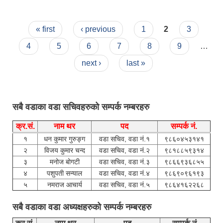
Pages
« first
‹ previous
1
2
3
4
5
6
7
8
9
…
next ›
last »
सबै वडाका वडा सचिवहरुको सम्पर्क नम्बरहरु
क्र.सं.
नाम थर
पद
सम्पर्क नं.
१
धन कुमार गुरुङ्ग
वडा सचिव, वडा नं.१
९८६०४५३१४१
२
विजय कुमार चन्द
वडा सचिव, वडा नं.२
९८१८८५९३१४
३
मनोज बोगटी
वडा सचिव, वडा नं.३
९८६६९३६८५५
४
पशुपती सन्याल
वडा सचिव, वडा नं.४
९८६९०९६१९३
५
नमराज आचार्य
वडा सचिव, वडा नं.५
९८६४१६२२६८
सबै वडाका वडा अध्यक्षहरुको सम्पर्क नम्बरहरु