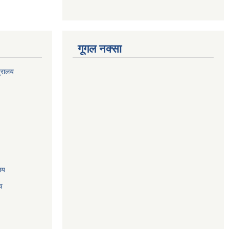
गूगल नक्सा
त्रालय
ालय
य