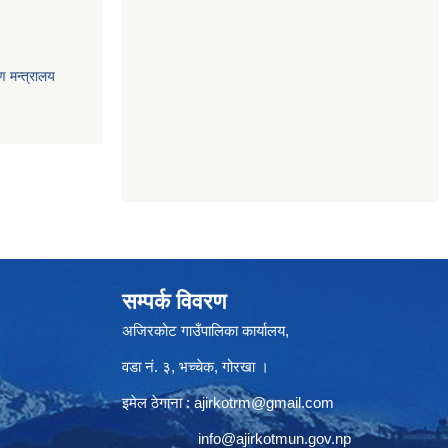
ण मन्त्रालय
सम्पर्क विवरण
अजिरकोट गाउँपालिका कार्यालय,
वडा नं. ३, भच्चेक, गोरखा ।
इमेल ठेगाना :
ajirkotrm@gmail.com
info@ajirkotmun.gov.np