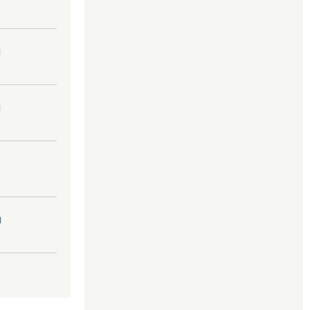
।
।
।