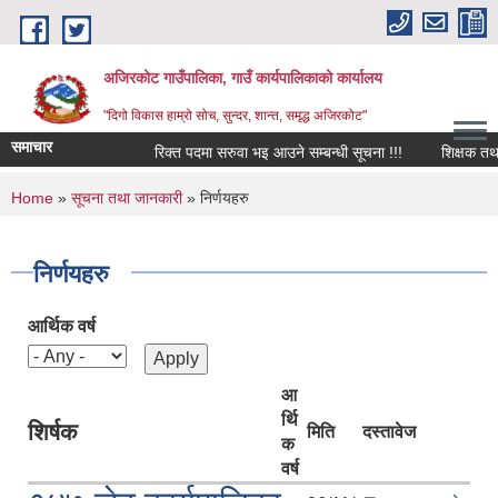
Skip to main content
अजिरकोट गाउँपालिका, गाउँ कार्यपालिकाको कार्यालय
"दिगो विकास हाम्रो सोच, सुन्दर, शान्त, समृद्ध अजिरकोट"
समाचार
रिक्त पदमा सरुवा भइ आउने सम्बन्धी सूचना !!!
शिक्षक तथा विद्
You are here
Home
»
सूचना तथा जानकारी
» निर्णयहरु
निर्णयहरु
आर्थिक वर्ष
आ
र्थि
शिर्षक
मिति
दस्तावेज
क
वर्ष