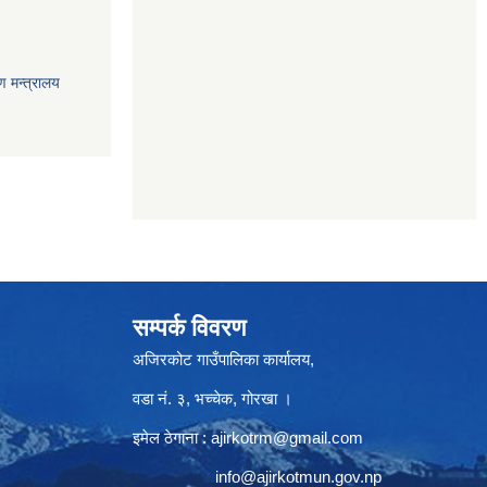
ण मन्त्रालय
सम्पर्क विवरण
अजिरकोट गाउँपालिका कार्यालय,
वडा नं. ३, भच्चेक, गोरखा ।
इमेल ठेगाना :
ajirkotrm@gmail.com
info@ajirkotmun.gov.np