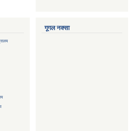
गूगल नक्सा
त्रालय
ालय
य