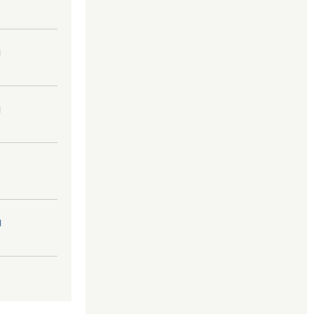
।
।
।