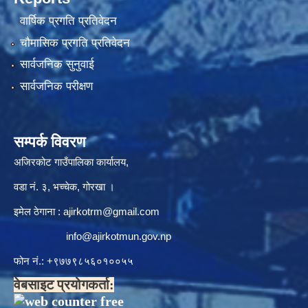
वार्षिक प्रगति प्रतिवेदन
चौमासिक प्रगति प्रतिवेदन
सार्वजनिक सुनुवाई
सार्वजनिक परीक्षण
सम्पर्क विवरण
अजिरकोट गाउँपालिका कार्यालय,
वडा नं. ३, भच्चेक, गोरखा ।
इमेल ठेगाना :
ajirkotrm@gmail.com
info@ajirkotmun.gov.np
फोन नं.: ‍‌+९७७९८५६०१००५५
वेबसाइट प्रयोगकर्ता: