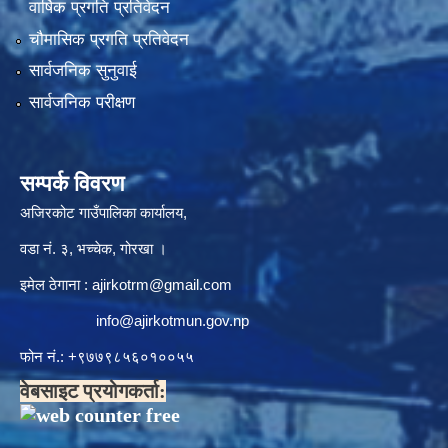
वार्षिक प्रगति प्रतिवेदन
चौमासिक प्रगति प्रतिवेदन
सार्वजनिक सुनुवाई
सार्वजनिक परीक्षण
सम्पर्क विवरण
अजिरकोट गाउँपालिका कार्यालय,
वडा नं. ३, भच्चेक, गोरखा ।
इमेल ठेगाना :
ajirkotrm@gmail.com
info@ajirkotmun.gov.np
फोन नं.: ‍‌+९७७९८५६०१००५५
वेबसाइट प्रयोगकर्ता: