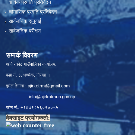
वार्षिक प्रगति प्रतिवेदन
चौमासिक प्रगति प्रतिवेदन
सार्वजनिक सुनुवाई
सार्वजनिक परीक्षण
सम्पर्क विवरण
अजिरकोट गाउँपालिका कार्यालय,
वडा नं. ३, भच्चेक, गोरखा ।
इमेल ठेगाना :
ajirkotrm@gmail.com
info@ajirkotmun.gov.np
फोन नं.: ‍‌+९७७९८५६०१००५५
वेबसाइट प्रयोगकर्ता: