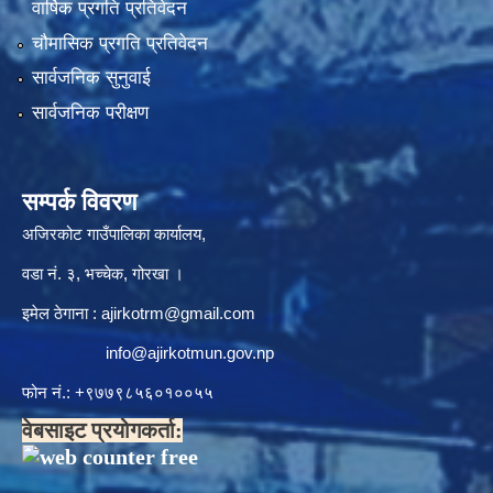
वार्षिक प्रगति प्रतिवेदन
चौमासिक प्रगति प्रतिवेदन
सार्वजनिक सुनुवाई
सार्वजनिक परीक्षण
सम्पर्क विवरण
अजिरकोट गाउँपालिका कार्यालय,
वडा नं. ३, भच्चेक, गोरखा ।
इमेल ठेगाना :
ajirkotrm@gmail.com
info@ajirkotmun.gov.np
फोन नं.: ‍‌+९७७९८५६०१००५५
वेबसाइट प्रयोगकर्ता: