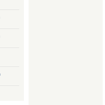
।
।
।