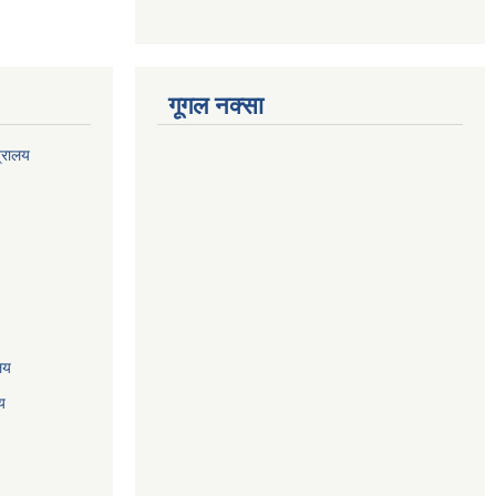
गूगल नक्सा
त्रालय
ालय
य