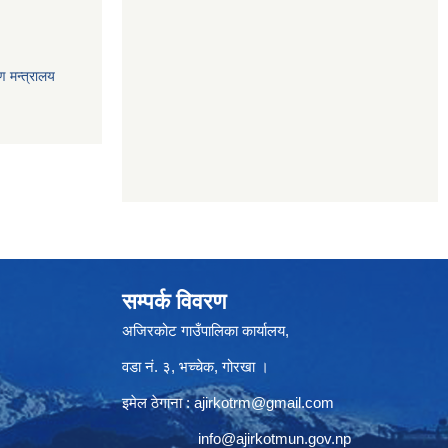
ण मन्त्रालय
सम्पर्क विवरण
अजिरकोट गाउँपालिका कार्यालय,
वडा नं. ३, भच्चेक, गोरखा ।
इमेल ठेगाना :
ajirkotrm@gmail.com
info@ajirkotmun.gov.np