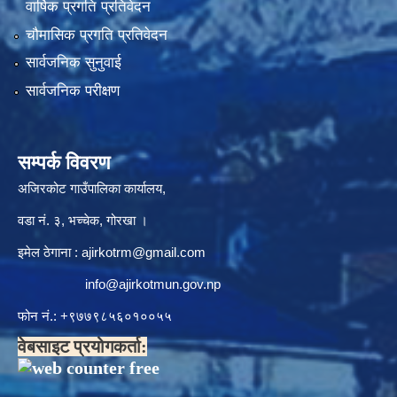
वार्षिक प्रगति प्रतिवेदन
चौमासिक प्रगति प्रतिवेदन
सार्वजनिक सुनुवाई
सार्वजनिक परीक्षण
सम्पर्क विवरण
अजिरकोट गाउँपालिका कार्यालय,
वडा नं. ३, भच्चेक, गोरखा ।
इमेल ठेगाना :
ajirkotrm@gmail.com
info@ajirkotmun.gov.np
फोन नं.: ‍‌+९७७९८५६०१००५५
वेबसाइट प्रयोगकर्ता: