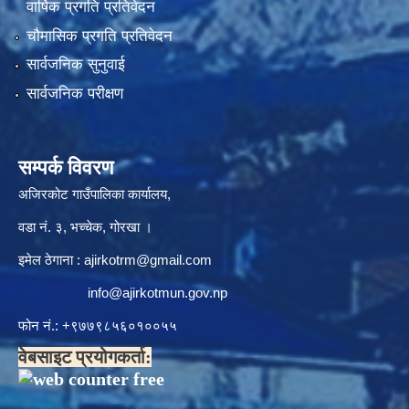
वार्षिक प्रगति प्रतिवेदन
चौमासिक प्रगति प्रतिवेदन
सार्वजनिक सुनुवाई
सार्वजनिक परीक्षण
सम्पर्क विवरण
अजिरकोट गाउँपालिका कार्यालय,
वडा नं. ३, भच्चेक, गोरखा ।
इमेल ठेगाना :
ajirkotrm@gmail.com
info@ajirkotmun.gov.np
फोन नं.: ‍‌+९७७९८५६०१००५५
वेबसाइट प्रयोगकर्ता: