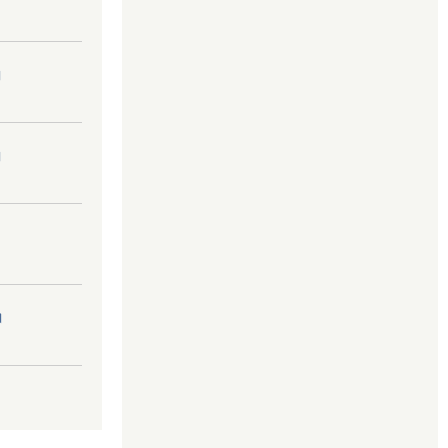
।
।
।