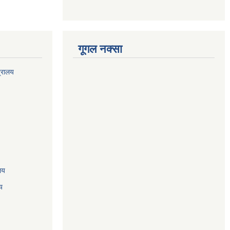
गूगल नक्सा
त्रालय
ालय
य