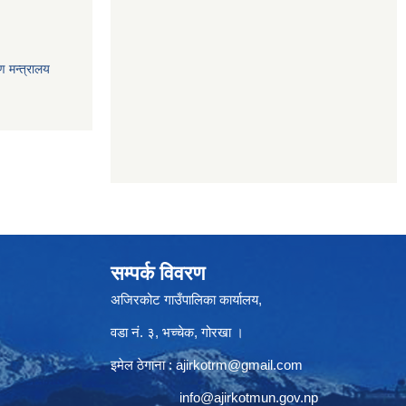
ण मन्त्रालय
सम्पर्क विवरण
अजिरकोट गाउँपालिका कार्यालय,
वडा नं. ३, भच्चेक, गोरखा ।
इमेल ठेगाना :
ajirkotrm@gmail.com
info@ajirkotmun.gov.np