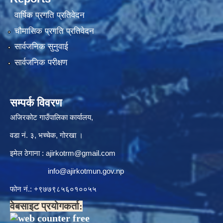
वार्षिक प्रगति प्रतिवेदन
चौमासिक प्रगति प्रतिवेदन
सार्वजनिक सुनुवाई
सार्वजनिक परीक्षण
सम्पर्क विवरण
अजिरकोट गाउँपालिका कार्यालय,
वडा नं. ३, भच्चेक, गोरखा ।
इमेल ठेगाना :
ajirkotrm@gmail.com
info@ajirkotmun.gov.np
फोन नं.: ‍‌+९७७९८५६०१००५५
वेबसाइट प्रयोगकर्ता: