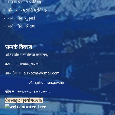
वार्षिक प्रगति प्रतिवेदन
चौमासिक प्रगति प्रतिवेदन
सार्वजनिक सुनुवाई
सार्वजनिक परीक्षण
सम्पर्क विवरण
अजिरकोट गाउँपालिका कार्यालय,
वडा नं. ३, भच्चेक, गोरखा ।
इमेल ठेगाना :
ajirkotrm@gmail.com
info@ajirkotmun.gov.np
फोन नं.: ‍‌+९७७९८५६०१००५५
वेबसाइट प्रयोगकर्ता: