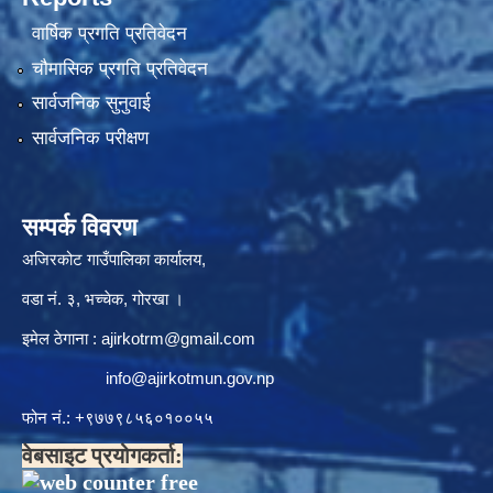
वार्षिक प्रगति प्रतिवेदन
चौमासिक प्रगति प्रतिवेदन
सार्वजनिक सुनुवाई
सार्वजनिक परीक्षण
सम्पर्क विवरण
अजिरकोट गाउँपालिका कार्यालय,
वडा नं. ३, भच्चेक, गोरखा ।
इमेल ठेगाना :
ajirkotrm@gmail.com
info@ajirkotmun.gov.np
फोन नं.: ‍‌+९७७९८५६०१००५५
वेबसाइट प्रयोगकर्ता: