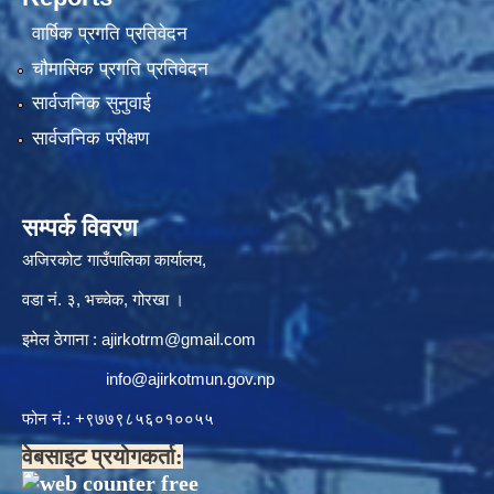
वार्षिक प्रगति प्रतिवेदन
चौमासिक प्रगति प्रतिवेदन
सार्वजनिक सुनुवाई
सार्वजनिक परीक्षण
सम्पर्क विवरण
अजिरकोट गाउँपालिका कार्यालय,
वडा नं. ३, भच्चेक, गोरखा ।
इमेल ठेगाना :
ajirkotrm@gmail.com
info@ajirkotmun.gov.np
फोन नं.: ‍‌+९७७९८५६०१००५५
वेबसाइट प्रयोगकर्ता: