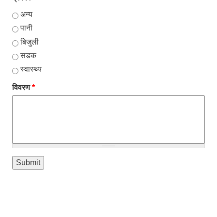
अन्य
पानी
बिजुली
सडक
स्वास्थ्य
विवरण
*