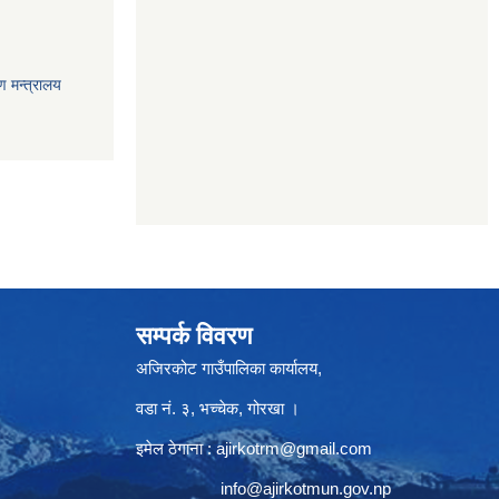
ण मन्त्रालय
सम्पर्क विवरण
अजिरकोट गाउँपालिका कार्यालय,
वडा नं. ३, भच्चेक, गोरखा ।
इमेल ठेगाना :
ajirkotrm@gmail.com
info@ajirkotmun.gov.np