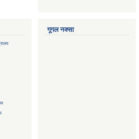
गूगल नक्सा
त्रालय
ालय
य