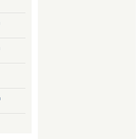
।
।
।