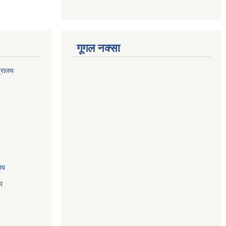
गूगल नक्सा
त्रालय
ालय
य