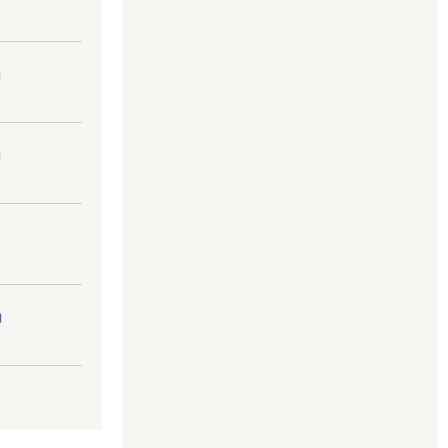
।
।
।