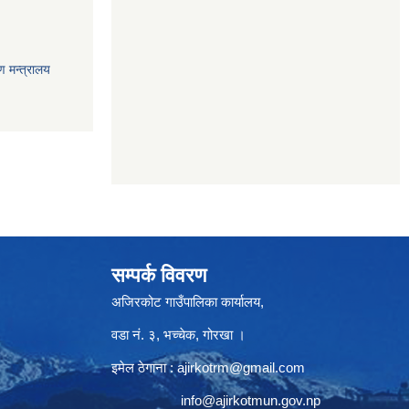
ण मन्त्रालय
सम्पर्क विवरण
अजिरकोट गाउँपालिका कार्यालय,
वडा नं. ३, भच्चेक, गोरखा ।
इमेल ठेगाना :
ajirkotrm@gmail.com
info@ajirkotmun.gov.np