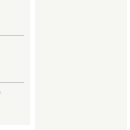
।
।
।