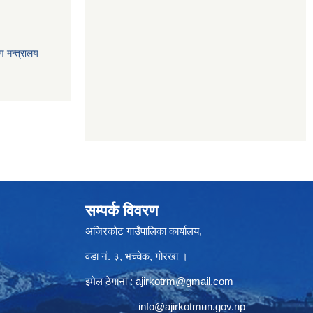
ण मन्त्रालय
सम्पर्क विवरण
अजिरकोट गाउँपालिका कार्यालय,
वडा नं. ३, भच्चेक, गोरखा ।
इमेल ठेगाना :
ajirkotrm@gmail.com
info@ajirkotmun.gov.np