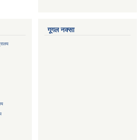
गूगल नक्सा
त्रालय
ालय
य