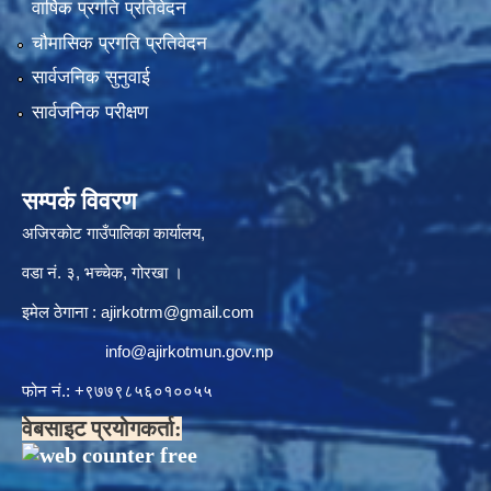
वार्षिक प्रगति प्रतिवेदन
चौमासिक प्रगति प्रतिवेदन
सार्वजनिक सुनुवाई
सार्वजनिक परीक्षण
सम्पर्क विवरण
अजिरकोट गाउँपालिका कार्यालय,
वडा नं. ३, भच्चेक, गोरखा ।
इमेल ठेगाना :
ajirkotrm@gmail.com
info@ajirkotmun.gov.np
फोन नं.: ‍‌+९७७९८५६०१००५५
वेबसाइट प्रयोगकर्ता: