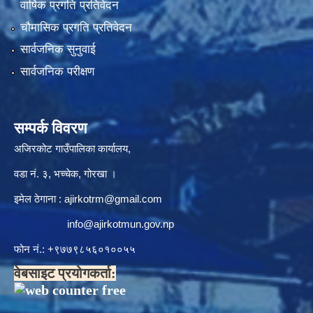
वार्षिक प्रगति प्रतिवेदन
चौमासिक प्रगति प्रतिवेदन
सार्वजनिक सुनुवाई
सार्वजनिक परीक्षण
सम्पर्क विवरण
अजिरकोट गाउँपालिका कार्यालय,
वडा नं. ३, भच्चेक, गोरखा ।
इमेल ठेगाना :
ajirkotrm@gmail.com
info@ajirkotmun.gov.np
फोन नं.: ‍‌+९७७९८५६०१००५५
वेबसाइट प्रयोगकर्ता: