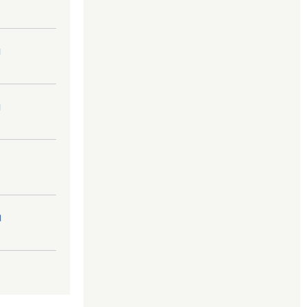
।
।
।