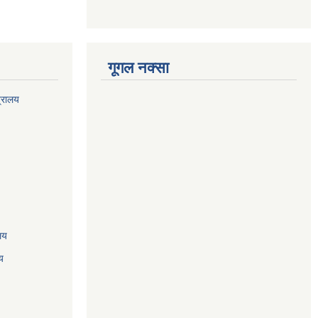
गूगल नक्सा
त्रालय
ालय
य