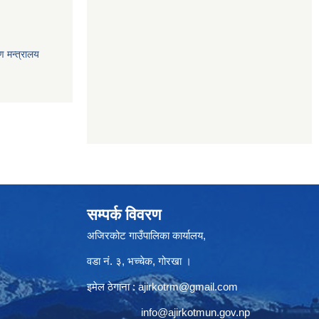
ण मन्त्रालय
सम्पर्क विवरण
अजिरकोट गाउँपालिका कार्यालय,
वडा नं. ३, भच्चेक, गोरखा ।
इमेल ठेगाना :
ajirkotrm@gmail.com
info@ajirkotmun.gov.np