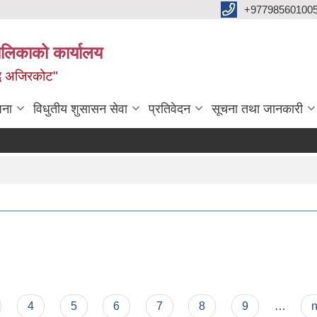
+97798560100
ालिकाको कार्यालय
द्ध अजिरकोट"
जना
विधुतीय शुसासन सेवा
प्रतिवेदन
सूचना तथा जानकारी
4
5
6
7
8
9
…
n