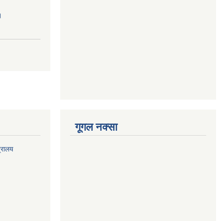
।
गूगल नक्सा
त्रालय