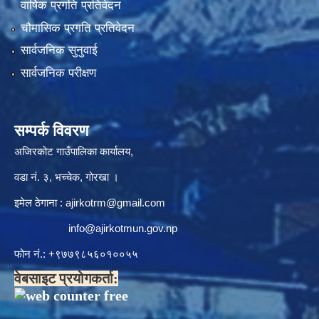
वार्षिक प्रगति प्रतिवेदन
चौमासिक प्रगति प्रतिवेदन
सार्वजनिक सुनुवाई
सार्वजनिक परीक्षण
सम्पर्क विवरण
अजिरकोट गाउँपालिका कार्यालय,
वडा नं. ३, भच्चेक, गोरखा ।
इमेल ठेगाना :
ajirkotrm@gmail.com
info@ajirkotmun.gov.np
फोन नं.: ‍‌+९७७९८५६०१००५५
वेबसाइट प्रयोगकर्ता: