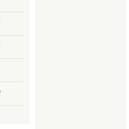
।
।
।