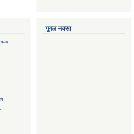
गूगल नक्सा
त्रालय
ालय
य