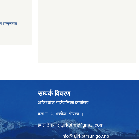
ण मन्त्रालय
सम्पर्क विवरण
अजिरकोट गाउँपालिका कार्यालय,
वडा नं. ३, भच्चेक, गोरखा ।
इमेल ठेगाना :
ajirkotrm@gmail.com
info@ajirkotmun.gov.np