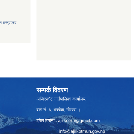
ण मन्त्रालय
सम्पर्क विवरण
अजिरकोट गाउँपालिका कार्यालय,
वडा नं. ३, भच्चेक, गोरखा ।
इमेल ठेगाना :
ajirkotrm@gmail.com
info@ajirkotmun.gov.np