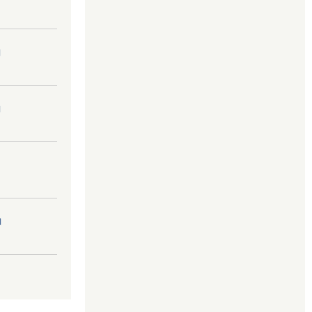
।
।
।