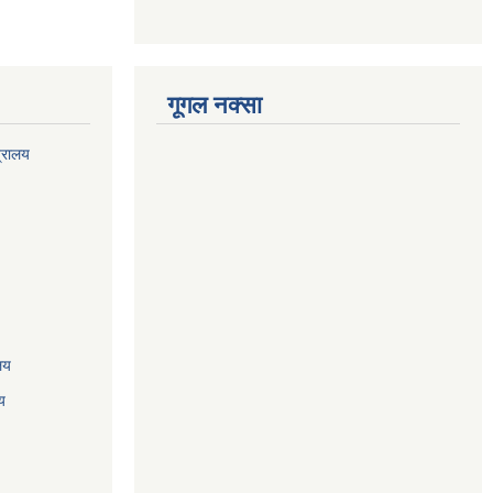
गूगल नक्सा
त्रालय
ालय
य