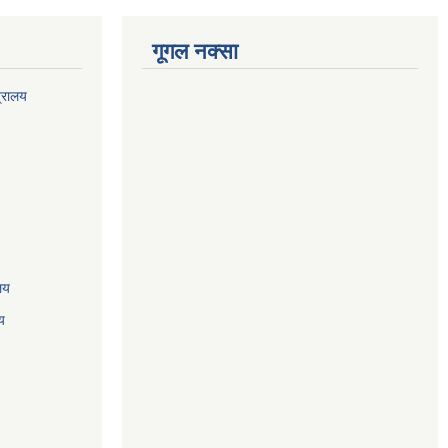
गूगल नक्सा
त्रालय
ालय
य