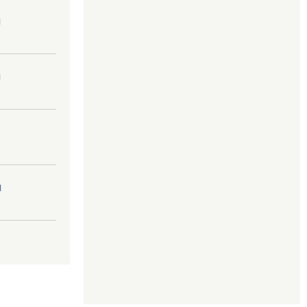
।
।
।