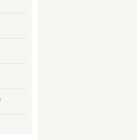
।
।
।