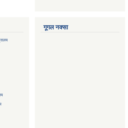
गूगल नक्सा
त्रालय
ालय
य