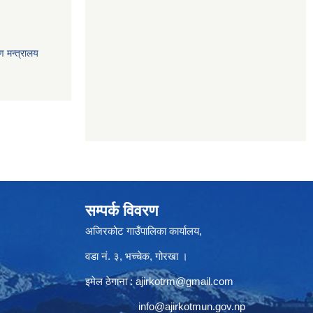
ण मन्त्रालय
सम्पर्क विवरण
अजिरकोट गाउँपालिका कार्यालय,
वडा नं. ३, भच्चेक, गोरखा ।
इमेल ठेगाना :
ajirkotrm@gmail.com
info@ajirkotmun.gov.np