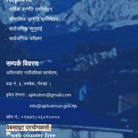
वार्षिक प्रगति प्रतिवेदन
चौमासिक प्रगति प्रतिवेदन
सार्वजनिक सुनुवाई
सार्वजनिक परीक्षण
सम्पर्क विवरण
अजिरकोट गाउँपालिका कार्यालय,
वडा नं. ३, भच्चेक, गोरखा ।
इमेल ठेगाना :
ajirkotrm@gmail.com
info@ajirkotmun.gov.np
फोन नं.: ‍‌+९७७९८५६०१००५५
वेबसाइट प्रयोगकर्ता: