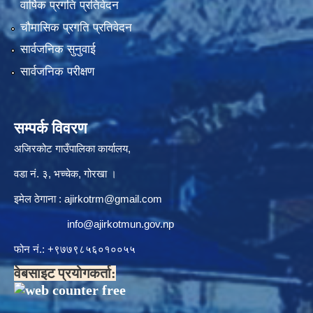
वार्षिक प्रगति प्रतिवेदन
चौमासिक प्रगति प्रतिवेदन
सार्वजनिक सुनुवाई
सार्वजनिक परीक्षण
सम्पर्क विवरण
अजिरकोट गाउँपालिका कार्यालय,
वडा नं. ३, भच्चेक, गोरखा ।
इमेल ठेगाना :
ajirkotrm@gmail.com
info@ajirkotmun.gov.np
फोन नं.: ‍‌+९७७९८५६०१००५५
वेबसाइट प्रयोगकर्ता: