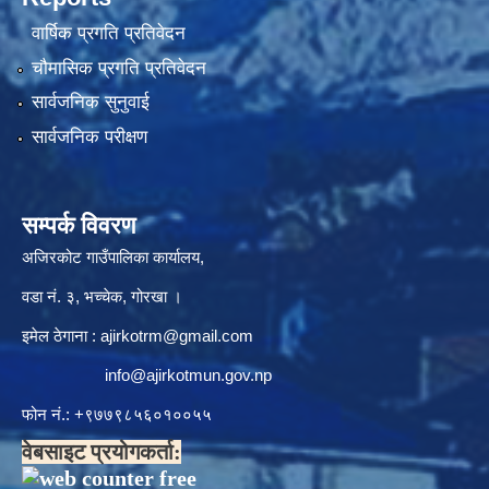
वार्षिक प्रगति प्रतिवेदन
चौमासिक प्रगति प्रतिवेदन
सार्वजनिक सुनुवाई
सार्वजनिक परीक्षण
सम्पर्क विवरण
अजिरकोट गाउँपालिका कार्यालय,
वडा नं. ३, भच्चेक, गोरखा ।
इमेल ठेगाना :
ajirkotrm@gmail.com
info@ajirkotmun.gov.np
फोन नं.: ‍‌+९७७९८५६०१००५५
वेबसाइट प्रयोगकर्ता: