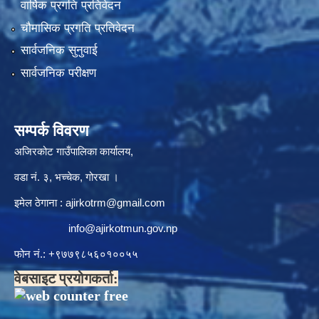
वार्षिक प्रगति प्रतिवेदन
चौमासिक प्रगति प्रतिवेदन
सार्वजनिक सुनुवाई
सार्वजनिक परीक्षण
सम्पर्क विवरण
अजिरकोट गाउँपालिका कार्यालय,
वडा नं. ३, भच्चेक, गोरखा ।
इमेल ठेगाना :
ajirkotrm@gmail.com
info@ajirkotmun.gov.np
फोन नं.: ‍‌+९७७९८५६०१००५५
वेबसाइट प्रयोगकर्ता: