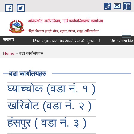
Skip to main content
अजिरकोट गाउँपालिका, गाउँ कार्यपालिकाको कार्यालय
"दिगो विकास हाम्रो सोच, सुन्दर, शान्त, समृद्ध अजिरकोट"
समाचार
रिक्त पदमा सरुवा भइ आउने सम्बन्धी सूचना !!!
शिक्षक तथा विद्यालय 
You are here
Home
» वडा कार्यालयहरु
वडा कार्यालयहरु
घ्याच्चोक (वडा नं. १ )
खरिबोट (वडा नं. २ )
हंसपुर ( वडा नं. ३ )