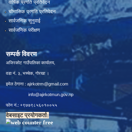
वार्षिक प्रगति प्रतिवेदन
चौमासिक प्रगति प्रतिवेदन
सार्वजनिक सुनुवाई
सार्वजनिक परीक्षण
सम्पर्क विवरण
अजिरकोट गाउँपालिका कार्यालय,
वडा नं. ३, भच्चेक, गोरखा ।
इमेल ठेगाना :
ajirkotrm@gmail.com
info@ajirkotmun.gov.np
फोन नं.: ‍‌+९७७९८५६०१००५५
वेबसाइट प्रयोगकर्ता: