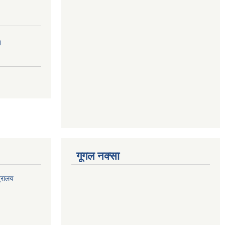
।
गूगल नक्सा
त्रालय