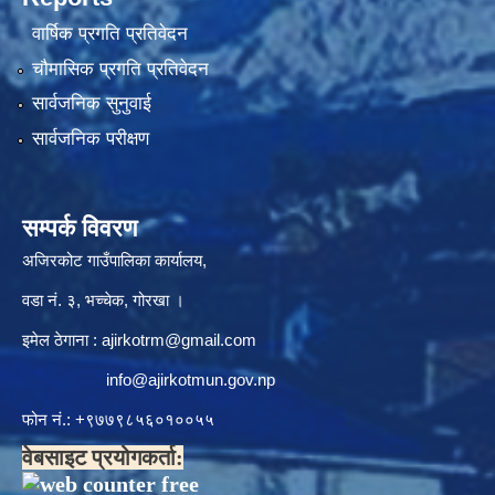
वार्षिक प्रगति प्रतिवेदन
चौमासिक प्रगति प्रतिवेदन
सार्वजनिक सुनुवाई
सार्वजनिक परीक्षण
सम्पर्क विवरण
अजिरकोट गाउँपालिका कार्यालय,
वडा नं. ३, भच्चेक, गोरखा ।
इमेल ठेगाना :
ajirkotrm@gmail.com
info@ajirkotmun.gov.np
फोन नं.: ‍‌+९७७९८५६०१००५५
वेबसाइट प्रयोगकर्ता: