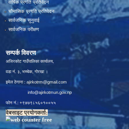
वार्षिक प्रगति प्रतिवेदन
चौमासिक प्रगति प्रतिवेदन
सार्वजनिक सुनुवाई
सार्वजनिक परीक्षण
सम्पर्क विवरण
अजिरकोट गाउँपालिका कार्यालय,
वडा नं. ३, भच्चेक, गोरखा ।
इमेल ठेगाना :
ajirkotrm@gmail.com
info@ajirkotmun.gov.np
फोन नं.: ‍‌+९७७९८५६०१००५५
वेबसाइट प्रयोगकर्ता: