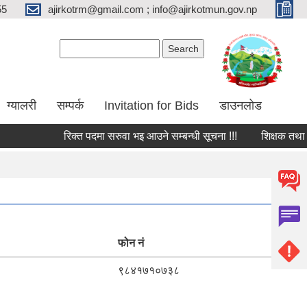
55
ajirkotrm@gmail.com ; info@ajirkotmun.gov.np
Search form
Search
ग्यालरी
सम्पर्क
Invitation for Bids
डाउनलोड
रिक्त पदमा सरुवा भइ आउने सम्बन्धी सूचना !!!
शिक्षक तथा विद्याल
फोन नं
९८४१७१०७३८