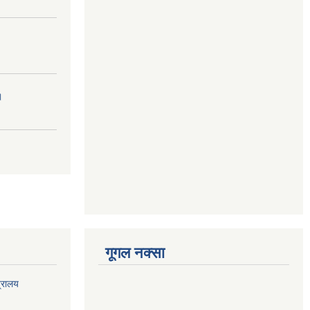
।
गूगल नक्सा
त्रालय