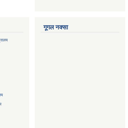
गूगल नक्सा
त्रालय
ालय
य