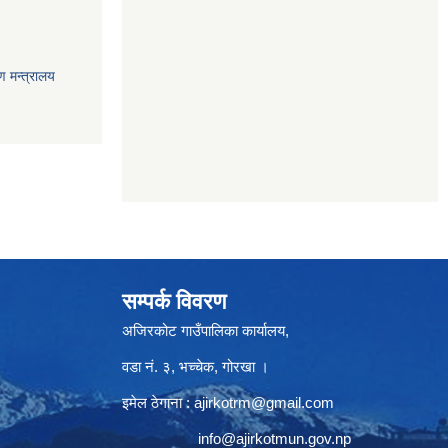
ण मन्त्रालय
सम्पर्क विवरण
अजिरकोट गाउँपालिका कार्यालय,
वडा नं. ३, भच्चेक, गोरखा ।
इमेल ठेगाना :
ajirkotrm@gmail.com
info@ajirkotmun.gov.np