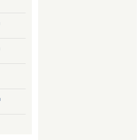
।
।
।