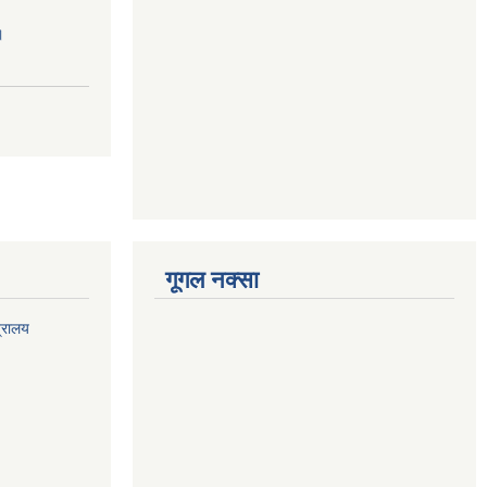
।
गूगल नक्सा
त्रालय